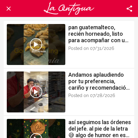
pan guatemalteco,
recién horneado, listo
para acompañar con un
buen café 😉
Posted on 07/31/2026
Andamos aplaudiendo
por tu preferencia,
cariño y recomendación.
Somos el equipo de La
Posted on 07/28/2026
Antigua 💕
así seguimos las órdenes
del jefe. al pie de la letra
😅 algo de humor en este