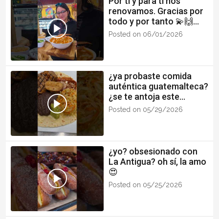
Por ti y para ti nos
renovamos. Gracias por
todo y por tanto 💫🙌
#latinos #gastoneats
Posted on 06/01/2026
#Chapines #fyp
¿ya probaste comida
auténtica guatemalteca?
¿se te antoja este
churrasquito?
Posted on 05/29/2026
#gastonfoods #fyp
#food
¿yo? obsesionado con
La Antigua? oh sí, la amo
😍
Posted on 05/25/2026