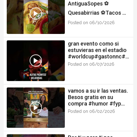
AntiguaSopes ⚽️
Quesabirrias ⚽️Tacos ⚽️
Partido 06/11 pantallas
Posted on 06/10/2026
gigantes.
gran evento como si
estuvieras en el estadio
#worldcup#gastonnc#al
itas #elbicho #latinos
Posted on 06/07/2026
vamos a su ir las ventas.
Besos gratis en su
compra #humor #fyp
#funreel
Posted on 06/02/2026