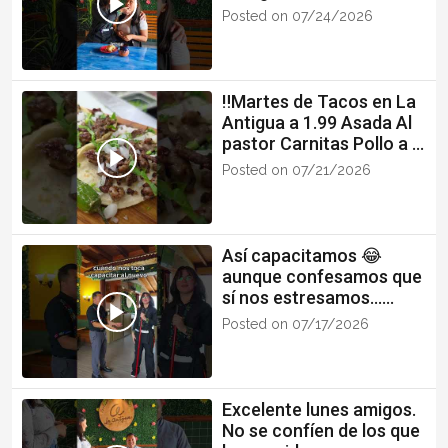
viernes sabrosón
Posted on 07/24/2026
‼️Martes de Tacos en La
Antigua a 1.99 Asada Al
pastor Carnitas Pollo a la
plancha Chorizo
Posted on 07/21/2026
Barbacoa
Así capacitamos 😂
aunque confesamos que
sí nos estresamos...
como dice la chaviza nos
Posted on 07/17/2026
fuscamos
Excelente lunes amigos.
No se confíen de los que