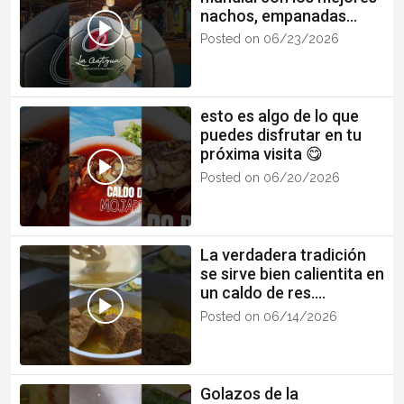
nachos, empanadas
chapinas, sopes,
Posted on 06/23/2026
gorditas y más 😉⚽️
esto es algo de lo que
puedes disfrutar en tu
próxima visita 😋
Posted on 06/20/2026
La verdadera tradición
se sirve bien calientita en
un caldo de res.
#caldoderes #fyp
Posted on 06/14/2026
#guate #mexico
Golazos de la