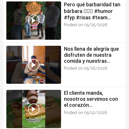
Pero qué barbaridad tan
bárbara 😵‍💫🤪 #humor
#fyp #risas #team
#restaurante
Posted on 05/25/2026
Nos llena de alegría que
disfruten de nuestra
comida y nuestras
tradiciones. Gracias #fyp
Posted on 05/16/2026
#food
El cliente manda,
nosotros servimos con
el corazón
#tacosdorados
Posted on 05/12/2026
#comidachapina #fyp
#food #gaston