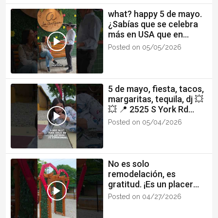
what? happy 5 de mayo.
¿Sabías que se celebra
más en USA que en
México? #fyp #funreel
Posted on 05/05/2026
#Chapines #mx
5 de mayo, fiesta, tacos,
margaritas, tequila, dj 💥
💥 📍 2525 S York Rd
Gastonia NC
Posted on 05/04/2026
No es solo
remodelación, es
gratitud. ¡Es un placer
recibirlos en su casa!
Posted on 04/27/2026
#fyp #guate