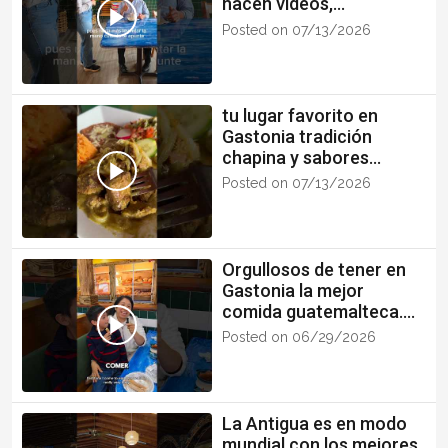
hacen videos,
influencers o blogueros
Posted on 07/13/2026
😅
tu lugar favorito en
Gastonia tradición
chapina y sabores
auténticos
Posted on 07/13/2026
Orgullosos de tener en
Gastonia la mejor
comida guatemalteca.
Gracias por su visita
Posted on 06/29/2026
#fypシ #chapines
La Antigua es en modo
mundial con los mejores