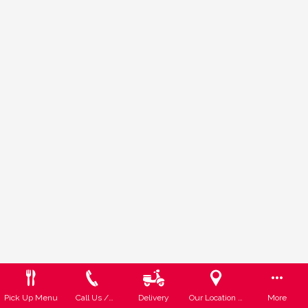
Pick Up Menu
Call Us /
Delivery
Our Location /
More
Llamanos
Ubicación