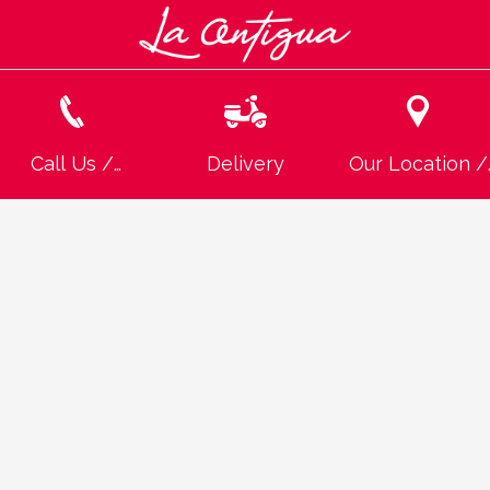
Call Us /
Delivery
Our Location /
Llamanos
Ubicación