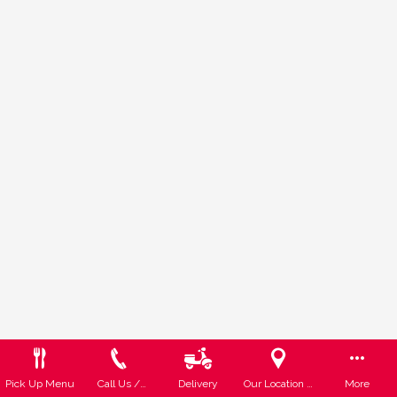
Pick Up Menu
Call Us /
Delivery
Our Location /
More
Llamanos
Ubicación